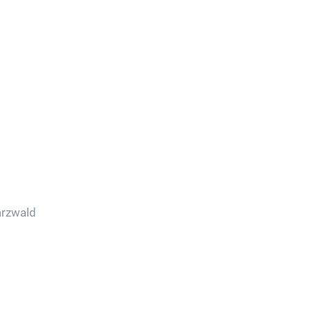
d
rzwald