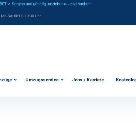
 ✓ Sorglos und günstig umziehen ▻ Jetzt buchen!
: Mo-Sa:
08:00-19:00 Uhr
mzüge
Umzugsservice
Jobs / Karriere
Kostenlo