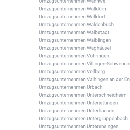
Umzugsunternehmen Wannweil
Umzugsunternehmen Walldürn
Umzugsunternehmen Walldorf
Umzugsunternehmen Waldenbuch
Umzugsunternehmen Waibstadt
Umzugsunternehmen Waiblingen
Umzugsunternehmen Waghäusel
Umzugsunternehmen Vöhringen
Umzugsunternehmen Villingen-Schwenni
Umzugsunternehmen Vellberg
Umzugsunternehmen Vaihingen an der En
Umzugsunternehmen Urbach
Umzugsunternehmen Unterschneidheim
Umzugsunternehmen Unterjettingen
Umzugsunternehmen Unterhausen
Umzugsunternehmen Untergruppenbach
Umzugsunternehmen Unterensingen