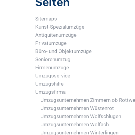
Seiten
Sitemaps
Kunst-Spezialumzüge
Antiquitenumzüge
Privatumzuge
Büro- und Objektumzüge
Seniorenumzug
Firmenumzüge
Umzugsservice
Umzugshilfe
Umzugsfirma
Umzugsunternehmen Zimmern ob Rottwe
Umzugsunternehmen Wüstenrot
Umzugsunternehmen Wolfschlugen
Umzugsunternehmen Wolfach
Umzugsunternehmen Winterlingen