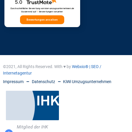
5.0
Durchschnittliche Bewertung von kiwi-umzugsunternehmen.de
Basierend auf
1
Bewertungen
von jeher
Bewertungen ansehen
©2021, All Rights Reserved. With ♥ by
Webxio® | SEO /
Internetagentur
Impressum
Datenschutz
KiWi Umzugsunternehmen
Mitglied der IHK