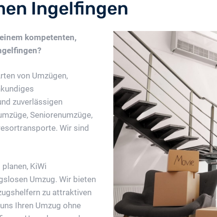
n Ingelfingen
 einem kompetenten,
gelfingen?
Arten von Umzügen,
hkundiges
und zuverlässigen
umzüge, Seniorenumzüge,
sortransporte. Wir sind
 planen, KiWi
gslosen Umzug. Wir bieten
ugshelfern zu attraktiven
e uns Ihren Umzug ohne