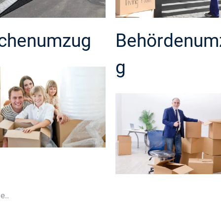
chenumzug
Behördenum
g
e..