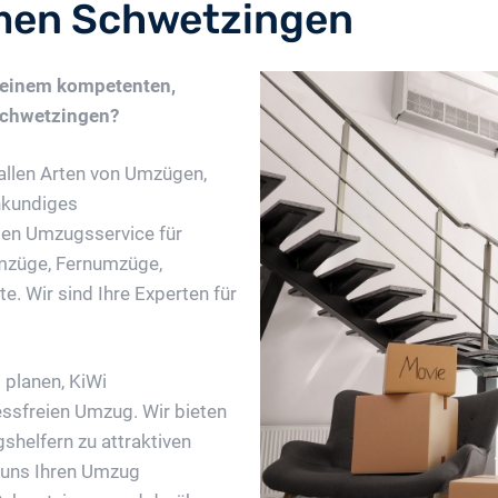
en Schwetzingen
 einem kompetenten,
Schwetzingen?
allen Arten von Umzügen,
hkundiges
gen Umzugsservice für
mzüge, Fernumzüge,
. Wir sind Ihre Experten für
 planen, KiWi
ssfreien Umzug. Wir bieten
shelfern zu attraktiven
e uns Ihren Umzug