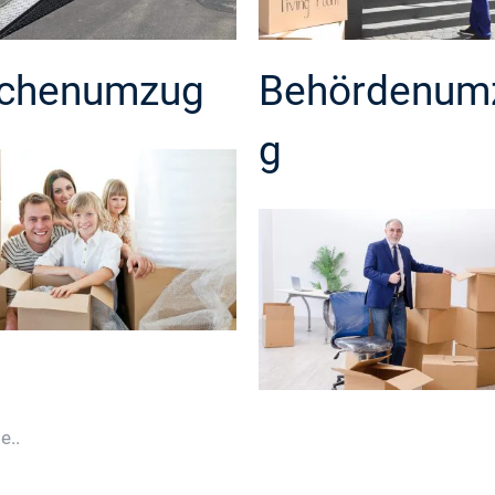
chenumzug
Behördenum
g
e..