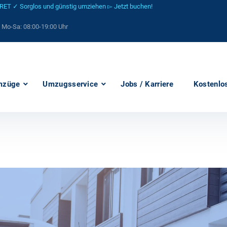
 ✓ Sorglos und günstig umziehen ▻ Jetzt buchen!
: Mo-Sa:
08:00-19:00 Uhr
mzüge
Umzugsservice
Jobs / Karriere
Kostenlo