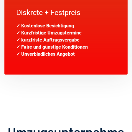
Diskrete + Festpreis
✓
Kostenlose Besichtigung
✓
Kurzfristige Umzugstermine
✓
kurzfriste Auftragsvergabe
✓
Faire und günstige Konditionen
✓
Unverbindliches Angebot