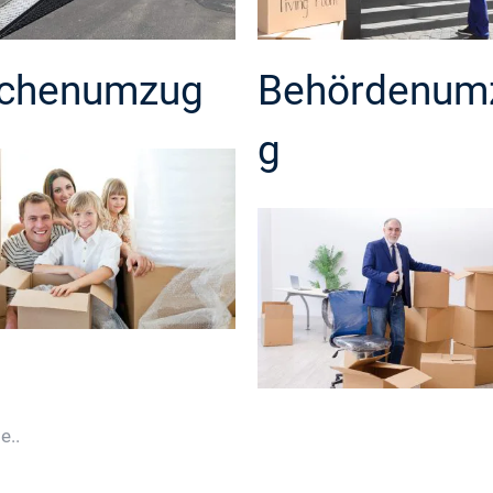
chenumzug
Behördenum
g
e..