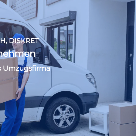
H, DISKRET
rnehmen
s Umzugsfirma