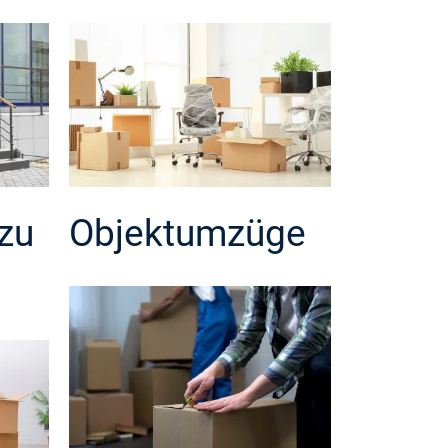
zu
Objektumzüge