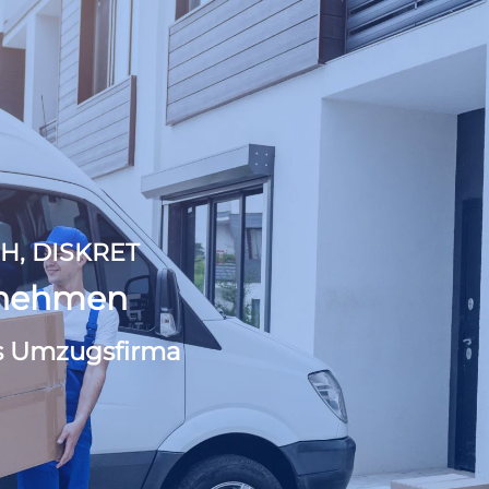
H, DISKRET
rnehmen
s Umzugsfirma