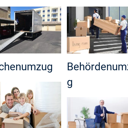
chenumzug
Behördenum
g