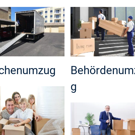
chenumzug
Behördenum
g