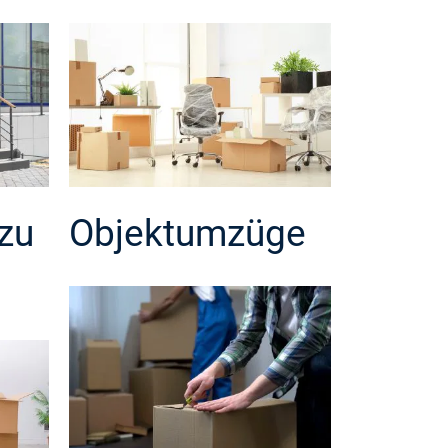
zu
Objektumzüge