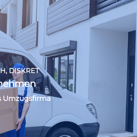
H, DISKRET
rnehmen
s Umzugsfirma