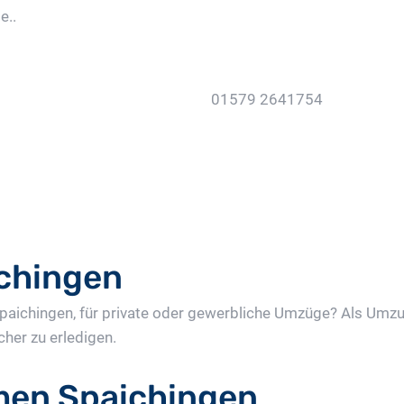
e..
01579 2641754
Jetzt Gratis Angebot Anf
chingen
 Spaichingen, für private oder gewerbliche Umzüge? Als U
cher zu erledigen.
en Spaichingen