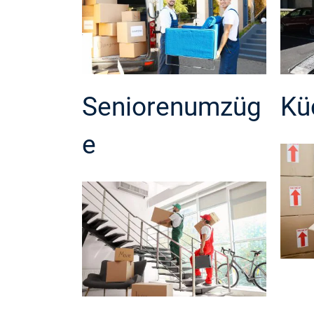
Seniorenumzüg
Kü
e