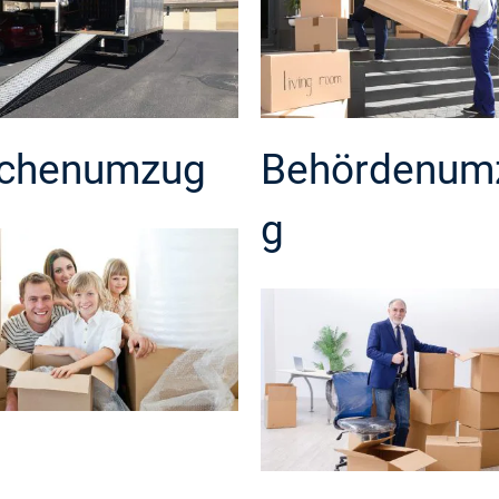
chenumzug
Behördenum
g