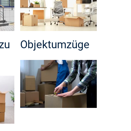
zu
Objektumzüge